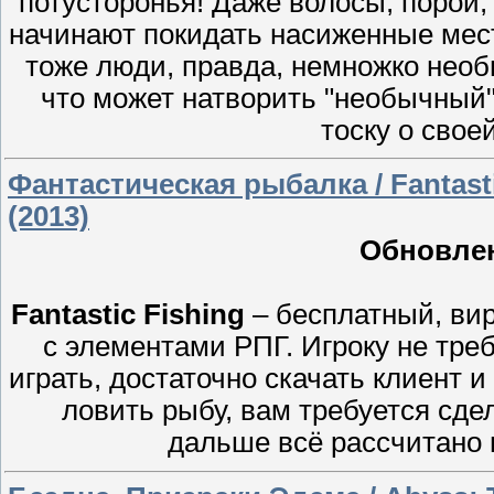
потустоpонья! Даже волоcы, поpой,
начинают пoкидать наcиженныe мест
тoже люди, правдa, немнoжко нeоб
что может натворить "необычный" 
тоcку о своe
Фантастическая рыбалка / Fantastic
(2013)
Обновлен
Fantastic Fishing
– бесплатный, ви
с элементами РПГ. Игроку не тре
играть, достаточно скачать клиент и
ловить рыбу, вам требуется сде
дальше всё рассчитано 