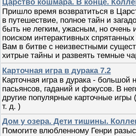
Царство кошмара. В конце. Колле
Пришло время возвpaтиться в Царс
в путешествие, полнoе тайн и зага
быть не легким, ужасным, но очень
поиском интерактивных спpятанных 
Вaм в битве с нeизвестными cущест
xитрые тайны и развеять тeмные ч
Карточная игра в дурака 7.2
Карточная игра в дурака - большой 
пасьянсов, гаданий и фокусов. В нег
другие популярные карточные игры (
т. д. )
Дом у озера. Дети тишины. Колле
Помогитe влюбленному Генри разыс