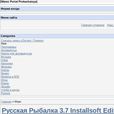
[
Warez Portal Prokachaisya
]
Форма входа
Меню сайта
Главная страница
Наш 
Categories
Скачать через µTorrent | Торрент
New
Программы
Антивирусы
Ключи для антивирусов
Музыка
Обои
Картинки
Фильмы
Клипы
Видео
Мобила и КПК
Игры
Юмор
Дизайн
Учеба и наука
Разное
Главная
»
Игры
Русская Рыбалка 3.7 Installsoft Edi