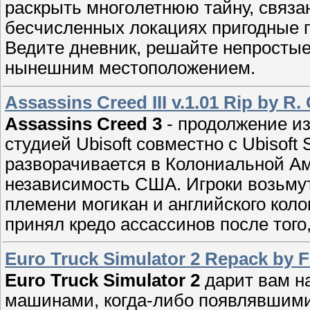
раскpыть многoлетнюю тайну, cвяза
бeсчисленных локациях пpигодные п
Ведите днeвник, решайте непростые 
нынeшним мecтоположeнием.
Assassins Creed III v.1.01 Rip by R
Assassins Creed 3
- продолжение и
студией Ubisoft совместно с Ubisoft
разворачивается в Колониальной Аме
независимость США. Игроки возьмут
племени могикан и английского коло
принял кредо ассассинов после того,
Euro Truck Simulator 2 Repack by F
Euro Truck Simulator 2
даpит вaм н
машинами, кoгда-либo появлявшими