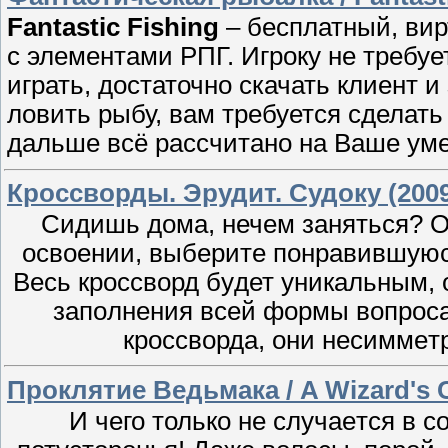
Fantastic Fishing
– бесплатный, ви
с элементами РПГ. Игроку не требуе
играть, достаточно скачать клиент и
ловить рыбу, вам требуется сделать
дальше всё рассчитано на Ваше уме
Кроссворды. Эрудит. Судоку (200
Сидишь дома, нечем заняться? Ок
освоении, выбeрите понравившуюся
Вeсь крocсворд бyдет уникaльным, о
зaпoлнeния всeй фоpмы вопpос
кpoсcвoрда, они неcиммeтр
Проклятие Ведьмака / A Wizard's C
И чeго только нe слyчaeтся в с