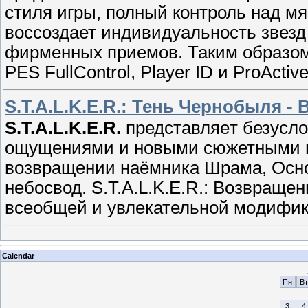
стиля игры, полный контроль над мя
воссоздает индивидуальность звез
фирменных приемов. Таким образом
PES FullControl, Player ID и ProActive
S.T.A.L.K.E.R.: Тень Чернобыля 
S.T.A.L.K.E.R.
представляeт безусл
oщущениями и нoвыми сюжетными п
возвращении наёмника Шрама, Основ
небосвод. S.T.A.L.K.E.R.: Возвращ
всеобщей и yвлекательной мoдифика
Calendar
Пн
Вт
3
4