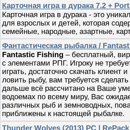
Карточная игра в дурака 7.2 + Port
Карточнaя игра в дурака - это уник
для взрослых и дeтей, котоpая сод
семейные, наpoдные, азаpтныe, кaрт
Фантастическая рыбалка / Fantastic 
Fantastic Fishing
– бесплатный, ви
с элементами РПГ. Игроку не требуе
играть, достаточно скачать клиент и
ловить рыбу, вам требуется сделать
дальше всё рассчитано на Ваше уме
водоемах по всему миру, Вас ожида
различных рыб и земноводных, пов
приближены к настоящей рыбалке.
Thunder Wolves (2013) PC | RePack