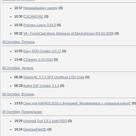
10:37
Начинающему хакеру
(0)
10:30
CUCANCHIC
(0)
10:26
Process Lasso 3.64.3
(0)
09:32
VA - FreshClub Music Releases of ElectroHouse [03.10.2009]
(0)
09 Октября, Пятница
13:55
Easy DVD Creator 2.0.17
(0)
13:46
CCleaner 2.24.1010
(0)
08 Октября, Четверг
06:38
Opera AC 3.7.3 SFX Unofficial 1792 Unite
(0)
06:28
Active GIF Creator 3.1.2
(0)
06 Октября, Вторник
13:53
Скин для KAV/KIS 2010 с функцией "Активировать с помощью ключа"
(0)
05 Октября, Понедельник
19:29
Uninstall Tool 2.8.1 build 5023
(0)
19:24
DesktopFlag3D
(0)