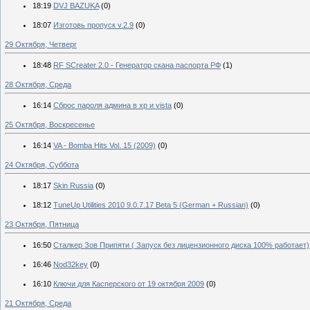
18:19
DVJ BAZUKA
(0)
18:07
Изготовь пропуск v.2.9
(0)
29 Октября, Четверг
18:48
RF SCreater 2.0 - Генератор скана паспорта РФ
(1)
28 Октября, Среда
16:14
Сброс пароля админа в xp и vista
(0)
25 Октября, Воскресенье
16:14
VA - Bomba Hits Vol. 15 (2009)
(0)
24 Октября, Суббота
18:17
Skin Russia
(0)
18:12
TuneUp Utilities 2010 9.0.7.17 Beta 5 (German + Russian)
(0)
23 Октября, Пятница
16:50
Сталкер Зов Припяти ( Запуск без лицензионного диска 100% работает)
16:46
Nod32key
(0)
16:10
Ключи для Касперского от 19 октября 2009
(0)
21 Октября, Среда