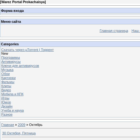
[
Warez Portal Prokachaisya
]
Форма входа
Меню сайта
Главная страница
Наш 
Categories
Скачать через µTorrent | Торрент
New
Программы
Антивирусы
Ключи для антивирусов
Музыка
Обои
Картинки
Фильмы
Клипы
Видео
Мобила и КПК
Игры
Юмор
Дизайн
Учеба и наука
Разное
Главная
»
2009
»
Октябрь
30 Октября, Пятница