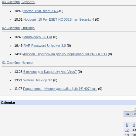
03 Октября, Суббота
10:40
Norton Trial Reset 3.6 A
(0)
10:31
NodLogin 10 For ESET NOD32Smart Security 4
(0)
02 Октября, Пятница
16:49
Миллионер 3.6 Full
(0)
16:45
RAR Password Unlocker 3.0
(0)
14:08
Aveicon - программа для конвертирования PNG в ICO
(0)
01 Октября, Четверг
13:26
6 скинов для Kaspersky Anti-Virus7
(0)
13:21
Watery.Desktop.3D
(0)
11:07
Fugue Icons | Иконки для сайта [16x16] 4074 шт.
(0)
Calendar
Пн
Вт
5
6
12
13
19
20