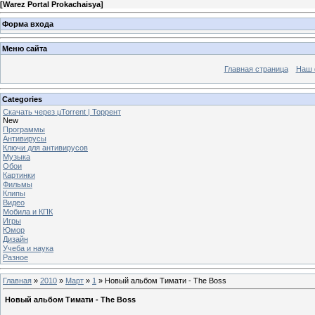
[
Warez Portal Prokachaisya
]
Форма входа
Меню сайта
Главная страница
Наш 
Categories
Скачать через µTorrent | Торрент
New
Программы
Антивирусы
Ключи для антивирусов
Музыка
Обои
Картинки
Фильмы
Клипы
Видео
Мобила и КПК
Игры
Юмор
Дизайн
Учеба и наука
Разное
Главная
»
2010
»
Март
»
1
» Новый альбом Тимати - The Boss
Новый альбом Тимати - The Boss