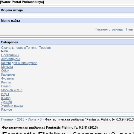
[
Warez Portal Prokachaisya
]
Форма входа
Меню сайта
Главная страница
Наш 
Categories
Скачать через µTorrent | Торрент
New
Программы
Антивирусы
Ключи для антивирусов
Музыка
Обои
Картинки
Фильмы
Клипы
Видео
Мобила и КПК
Игры
Юмор
Дизайн
Учеба и наука
Разное
Главная
»
2013
»
Июль
»
8
» Фантастическая рыбалка / Fantastic Fishing [v. 0.3.9] (2013
Фантастическая рыбалка / Fantastic Fishing [v. 0.3.9] (2013)