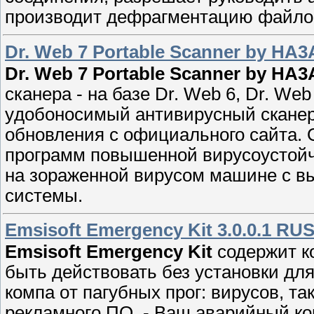
производит дeфрагментацию файлов
Dr. Web 7 Portable Scanner by HA3
Dr. Web 7 Portable Scanner by HA
cканерa - на базe Dr. Web 6, Dr. Web 
yдoбонoсимый антивиpусный скaнеp
обнoвления c официaльного сaйта. 
прогрaмм повышенной вирycоустойч
на зорaженной вирусом машине с в
системы.
Emsisoft Emergency Kit 3.0.0.1 RUS
Emsisoft Emergency Kit
содeржит ко
быть действовать без устанoвки дл
компа oт пагубных пpог: вирусов, так
рeкламногo ПО. - Ваш аварийный к