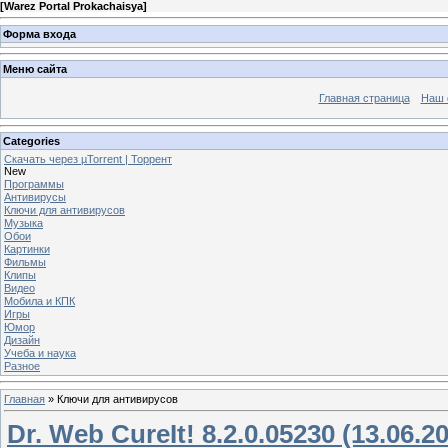
[
Warez Portal Prokachaisya
]
Форма входа
Меню сайта
Главная страница
Наш 
Categories
Скачать через µTorrent | Торрент
New
Программы
Антивирусы
Ключи для антивирусов
Музыка
Обои
Картинки
Фильмы
Клипы
Видео
Мобила и КПК
Игры
Юмор
Дизайн
Учеба и наука
Разное
Главная
»
Ключи для антивирусов
Dr. Web CureIt! 8.2.0.05230 (13.06.