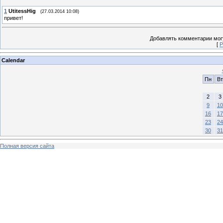
1
UtitessHig
(27.03.2014 10:08)
привет!
Добавлять комментарии могу
[
Р
Calendar
Пн
Вт
2
3
9
10
16
17
23
24
30
31
Полная версия сайта