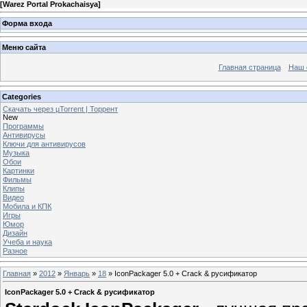
[
Warez Portal Prokachaisya
]
Форма входа
Меню сайта
Главная страница
Наш 
Categories
Скачать через µTorrent | Торрент
New
Программы
Антивирусы
Ключи для антивирусов
Музыка
Обои
Картинки
Фильмы
Клипы
Видео
Мобила и КПК
Игры
Юмор
Дизайн
Учеба и наука
Разное
Главная
»
2012
»
Январь
»
18
» IconPackager 5.0 + Crack & русификатор
IconPackager 5.0 + Crack & русификатор