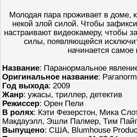
Молодая пара проживает в доме, к
некой злой силой. Чтобы зафикс
настраивают видеокамеру, чтобы з
силы, появляющейся исключите
начинается самое
Название
: Паранормальное явлени
Оригинальное название
: Paranorma
Год выхода
: 2009
Жанр
: ужасы, триллер, детектив
Режиссер
: Орен Пели
В ролях
: Кэти Фезерстон, Мика Сло
Макдауэлл, Эшли Палмер, Тим Пайп
Выпущено
: США, Blumhouse Produc