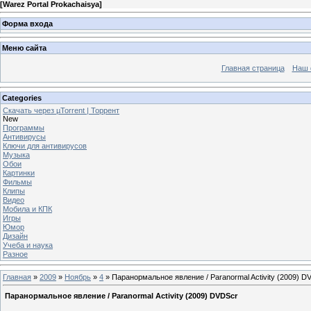
[
Warez Portal Prokachaisya
]
Форма входа
Меню сайта
Главная страница
Наш 
Categories
Скачать через µTorrent | Торрент
New
Программы
Антивирусы
Ключи для антивирусов
Музыка
Обои
Картинки
Фильмы
Клипы
Видео
Мобила и КПК
Игры
Юмор
Дизайн
Учеба и наука
Разное
Главная
»
2009
»
Ноябрь
»
4
» Паранормальное явление / Paranormal Activity (2009) D
Паранормальное явление / Paranormal Activity (2009) DVDScr