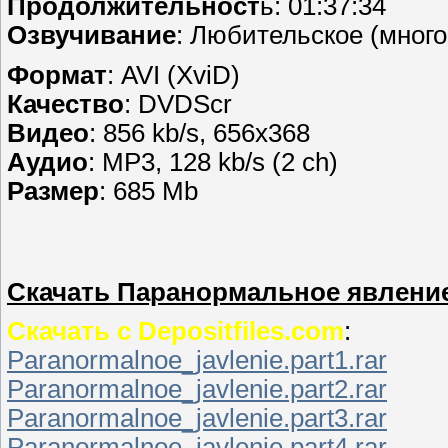
Продолжительност
ь: 01:37:34
Озвучивание
: Любительское (много
Формат
: AVI (XviD)
Качество
: DVDScr
Видео
: 856 kb/s, 656x368
Аудио
: MP3, 128 kb/s (2 ch)
Размер
: 685 Mb
Скачать Паранормальное явление /
Скачать с Depositfiles.com
:
Paranormalnoe_javlenie.part1.rar
Paranormalnoe_javlenie.part2.rar
Paranormalnoe_javlenie.part3.rar
Paranormalnoe_javlenie.part4.rar