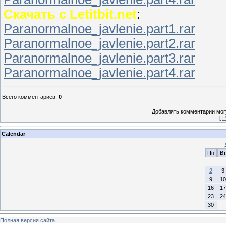
Скачать с Letitbit.net
:
Paranormalnoe_javlenie.part1.rar
Paranormalnoe_javlenie.part2.rar
Paranormalnoe_javlenie.part3.rar
Paranormalnoe_javlenie.part4.rar
Всего комментариев
:
0
Добавлять комментарии могу
[
Р
Calendar
Пн
Вт
2
3
9
10
16
17
23
24
30
Полная версия сайта