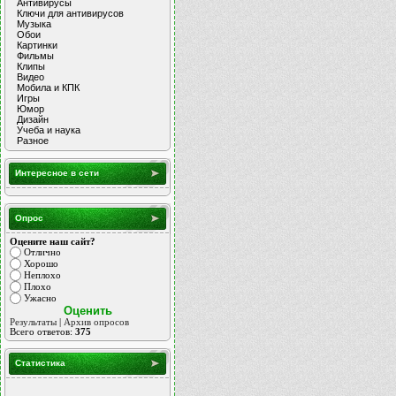
Антивирусы
Ключи для антивирусов
Музыка
Обои
Картинки
Фильмы
Клипы
Видео
Мобила и КПК
Игры
Юмор
Дизайн
Учеба и наука
Разное
Интересное в сети
Опрос
Оцените наш сайт?
Отлично
Хорошо
Неплохо
Плохо
Ужасно
Результаты
|
Архив опросов
Всего ответов:
375
Статистика