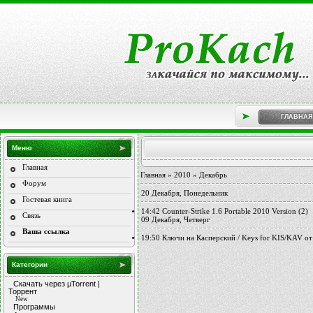
ГЛАВНАЯ
Меню
Главная
Главная
»
2010
»
Декабрь
Форум
20 Декабря, Понедельник
Гостевая книга
14:42
Counter-Strike 1.6 Portable 2010 Version
(2)
Связь
09 Декабря, Четверг
Ваша ссылка
19:50
Ключи на Касперский / Keys for KIS/KAV от
Категории
Скачать через µTorrent |
Торрент
New
Программы