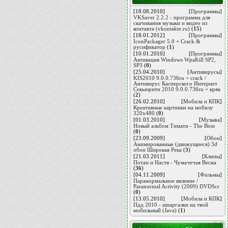
[18.08.2010]
[
Программы
]
VKSaver 2.2.2 - программа для
скачивания музыки и видео из
контакта (vkontakte.ru)
(
15
)
[18.01.2012]
[
Программы
]
IconPackager 5.0 + Crack &
русификатор
(
1
)
[10.01.2010]
[
Программы
]
Активация Windows WpaKill SP2,
SP3
(
0
)
[25.04.2010]
[
Антивирусы
]
KIS2010 9.0.0.736ru + сrack /
Антивирус Касперского Интернет
Секьюрити 2010 9.0.0.736ru + кряк
(
2
)
[26.02.2010]
[
Мобила и КПК
]
Креативные картинки на мобилу
320х480
(
0
)
[01.03.2010]
[
Музыка
]
Новый альбом Тимати - The Boss
(
0
)
[23.09.2009]
[
Обои
]
Анимированные (движущиеся) 3d
обои Широкая Река
(
3
)
[21.03.2011]
[
Клипы
]
Потап и Настя - Чумачечая Весна
(
36
)
[04.11.2009]
[
Фильмы
]
Паранормальное явление /
Paranormal Activity (2009) DVDScr
(
0
)
[13.05.2010]
[
Мобила и КПК
]
Пдд 2010 - шпаргалки на твой
мобильный (Java)
(
1
)