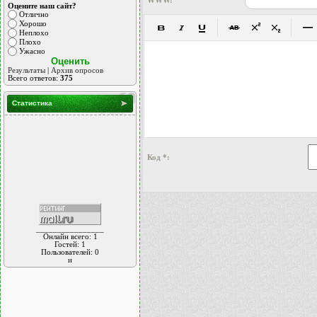
WWW:
Оцените наш сайт?
Отлично
Хорошо
Неплохо
Плохо
Ужасно
Результаты
|
Архив опросов
Всего ответов:
375
Статистика
Код *:
________________
Онлайн всего:
1
Гостей:
1
Пользователей:
0
и