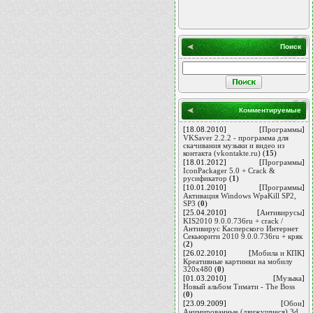
Поиск
Комментируемые
[18.08.2010]
[
Программы
]
VKSaver 2.2.2 - программа для
скачивания музыки и видео из
контакта (vkontakte.ru)
(
15
)
[18.01.2012]
[
Программы
]
IconPackager 5.0 + Crack &
русификатор
(
1
)
[10.01.2010]
[
Программы
]
Активация Windows WpaKill SP2,
SP3
(
0
)
[25.04.2010]
[
Антивирусы
]
KIS2010 9.0.0.736ru + сrack /
Антивирус Касперского Интернет
Секьюрити 2010 9.0.0.736ru + кряк
(
2
)
[26.02.2010]
[
Мобила и КПК
]
Креативные картинки на мобилу
320х480
(
0
)
[01.03.2010]
[
Музыка
]
Новый альбом Тимати - The Boss
(
0
)
[23.09.2009]
[
Обои
]
Анимированные (движущиеся) 3d