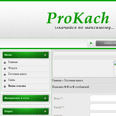
ГЛАВНАЯ
Меню
Главная
Форум
Гостевая книга
Связь
Главная
»
Гостевая книга
Ваша ссылка
Показано
0
-
0
из
0
сообщений
Интересное в сети
Имя *:
Email *:
Опрос