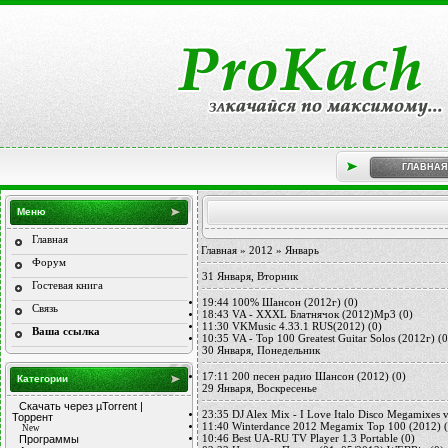
ГЛАВНАЯ
Меню
Главная
Главная
»
2012
»
Январь
Форум
31 Января, Вторник
Гостевая книга
19:44
100% Шансон (2012г)
(0)
Связь
18:43
VA - XXXL Блатнячок (2012)Mp3
(0)
11:30
VKMusic 4.33.1 RUS(2012)
(0)
Ваша ссылка
10:35
VA - Top 100 Greatest Guitar Solos (2012г)
(0
30 Января, Понедельник
17:11
200 песен радио Шансон (2012)
(0)
Категории
29 Января, Воскресенье
Скачать через µTorrent |
23:35
DJ Alex Mix - I Love Italo Disco Megamixes 
Торрент
11:40
Winterdance 2012 Megamix Top 100 (2012)
New
Программы
10:46
Best UA-RU TV Player 1.3 Portable
(0)