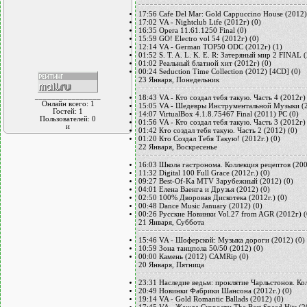
17:56
Cafe Del Mar: Gold Cappuccino House (2012)
17:02
VA - Nightclub Life (2012г)
(0)
16:35
Opera 11.61.1250 Final
(0)
15:59
GO! Electro vol 54 (2012г)
(0)
12:14
VA - German TOP50 ODC (2012г)
(1)
01:52
S. T. A. L. K. E. R: Затеряный мир 2 FINAL 
01:02
Реальный блатной хит (2012г)
(0)
00:24
Seduction Time Collection (2012) [4CD]
(0)
23 Января, Понедельник
________________
18:43
VA - Кто создал тебя такую. Часть 4 (2012г)
Онлайн всего:
1
15:05
VA - Шедевры Инструментальной Музыки (
Гостей:
1
14:07
VirtualBox 4.1.8.75467 Final (2011) PC
(0)
Пользователей:
0
01:56
VA - Кто создал тебя такую. Часть 3 (2012г)
и
01:42
Кто создал тебя такую. Часть 2 (2012)
(0)
01:20
Кто Создал Тебя Такую! (2012г.)
(0)
22 Января, Воскресенье
16:03
Школа гастронома. Коллекция рецептов (200
11:32
Digital 100 Full Grace (2012г.)
(0)
09:27
Best-Of-Ka MTV Зарубежный (2012)
(0)
04:01
Елена Ваенга и Друзья (2012)
(0)
02:50
100% Дворовая Дискотека (2012г.)
(0)
00:48
Dance Music January (2012)
(0)
00:26
Русские Новинки Vol.27 from AGR (2012г)
(
21 Января, Суббота
15:46
VA - Шоферской: Музыка дороги (2012)
(0)
10:59
Зона танцпола 50/50 (2012)
(0)
00:00
Камень (2012) CAMRip
(0)
20 Января, Пятница
23:31
Наследие ведьм: проклятие Чарльстонов. Ко
20:49
Новинки Фабрики Шансона (2012г.)
(0)
19:14
VA - Gold Romantic Ballads (2012)
(0)