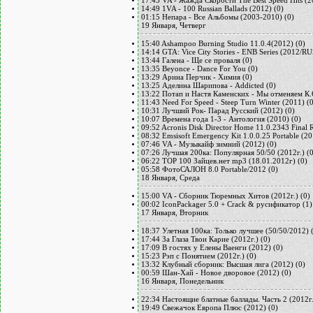
17:45
VA - Жажда Скорости The Best Speed Hits (2
14:49
1VA - 100 Russian Ballads (2012)
(0)
01:15
Непара - Все Альбомы (2003-2010)
(0)
19 Января, Четверг
15:40
Ashampoo Burning Studio 11.0.4(2012)
(0)
14:14
GTA: Vice City Stories - ENB Series (2012/
13:44
Галена - Ще се проваля
(0)
13:35
Beyonce - Dance For You
(0)
13:29
Арина Перчик - Химия
(0)
13:25
Аделина Шарипова - Addicted
(0)
13:22
Потап и Настя Каменских - Мы отменяем К.С
11:43
Need For Speed - Steep Turn Winter (2011)
(
10:31
Лучший Рок- Парад Русский (2012)
(0)
10:07
Времена года 1-3 - Антология (2010)
(0)
09:52
Acronis Disk Director Home 11.0.2343 Final 
08:32
Emsisoft Emergency Kit 1.0.0.25 Portable (2
07:46
VA - Музыкайф зимний (2012)
(0)
07:26
Лучшая 200ка: Популярная 50/50 (2012г.)
(
06:22
TOP 100 Зайцев.нет mp3 (18.01.2012г)
(0)
05:58
ФотоСАЛОН 8.0 Portable/2012
(0)
18 Января, Среда
15:00
VA - Сборник Тюремных Хитов (2012г.)
(0)
00:02
IconPackager 5.0 + Crack & русификатор
(1)
17 Января, Вторник
18:37
Улетная 100ка: Только лучшее (50/50/2012)
17:44
За Глаза Твои Карие (2012г.)
(0)
17:09
В гостях у Елены Ваенги (2012)
(0)
15:23
Рэп с Понятием (2012г.)
(0)
13:32
Клубный сборник: Высшая лига (2012)
(0)
00:59
Шан-Хай - Новое дворовое (2012)
(0)
16 Января, Понедельник
22:34
Настоящие блатные баллады. Часть 2 (2012г.
19:49
Свежачок Европа Плюс (2012)
(0)