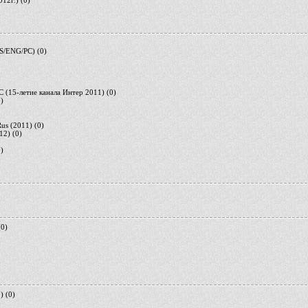
012г.)
(0)
RUS/ENG/PC)
(0)
 (15-летие канала Интер 2011)
(0)
0)
Rus (2011)
(0)
012)
(0)
0)
(0)
)
(0)