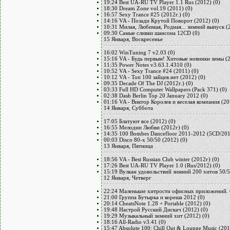
19:24
Best UA-RU TV Player 1.1 Rus (2012)
(0)
18:30
Dream Zone vol.19 (2011)
(0)
16:57
Sexy Trance #25 (2012г.)
(0)
14:16
VA - Позади Крутой Поворот (2012)
(0)
10:31
Милая, Любимая, Родная... зимний выпуск (
09:30
Самые сливки шансона 12CD
(0)
15 Января, Воскресенье
16:02
WinTuning 7 v2.03
(0)
15:16
VA - Будь первым! Хитовые новинки зимы (
11:35
Power Notes v3.63.1.4310
(0)
10:52
VA - Sexy Trance #24 (2011)
(0)
10:12
VA - Топ 100 зайцев.нет (2012)
(0)
09:35
Decade Of The DJ (2012г.)
(0)
03:33
Full HD Computer Wallpapers (Pack 371)
(0)
02:38
Dash Berlin Top 20 January 2012
(0)
01:16
VA - Виктор Королев и веселая компания (20
14 Января, Суббота
17:05
Блатуют все (2012)
(0)
16:55
Мелодии Любви (2012г)
(0)
14:35
100 Bombes Dancefloor 2011-2012 (5CD/20
00:03
Disco 80-х 50/50 (2012)
(0)
13 Января, Пятница
18:56
VA - Best Russian Club winter (2012г)
(0)
17:26
Best UA-RU TV Player 1.0 (Rus/2012)
(0)
15:19
Вулкан удовольствий зимний 200 хитов 50/
12 Января, Четверг
22:24
Маленькие хитрости офисных приложений.
21:00
Группа Бутырка и кореша 2012
(0)
20:14
CheatsNote 1.28 + Portable (2012)
(0)
19:48
Настрой Русский Дискач (2012)
(0)
19:29
Музыкальный зимний хит (2012)
(0)
18:16
All-Radio v3.41
(0)
15:47
Absolute 100: Chill Out & Lounge Music (201