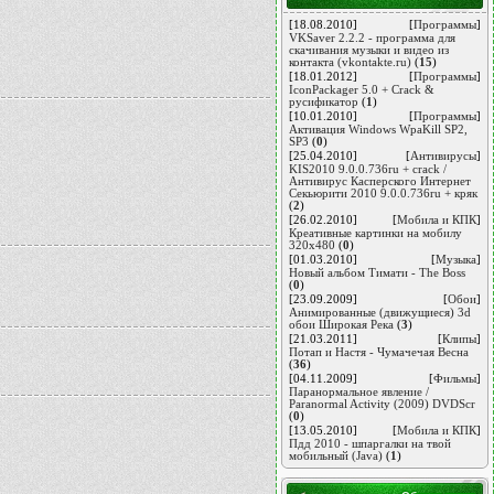
[18.08.2010]
[
Программы
]
VKSaver 2.2.2 - программа для
скачивания музыки и видео из
контакта (vkontakte.ru)
(
15
)
[18.01.2012]
[
Программы
]
IconPackager 5.0 + Crack &
русификатор
(
1
)
[10.01.2010]
[
Программы
]
Активация Windows WpaKill SP2,
SP3
(
0
)
[25.04.2010]
[
Антивирусы
]
KIS2010 9.0.0.736ru + сrack /
Антивирус Касперского Интернет
Секьюрити 2010 9.0.0.736ru + кряк
(
2
)
[26.02.2010]
[
Мобила и КПК
]
Креативные картинки на мобилу
320х480
(
0
)
[01.03.2010]
[
Музыка
]
Новый альбом Тимати - The Boss
(
0
)
[23.09.2009]
[
Обои
]
Анимированные (движущиеся) 3d
обои Широкая Река
(
3
)
[21.03.2011]
[
Клипы
]
Потап и Настя - Чумачечая Весна
(
36
)
[04.11.2009]
[
Фильмы
]
Паранормальное явление /
Paranormal Activity (2009) DVDScr
(
0
)
[13.05.2010]
[
Мобила и КПК
]
Пдд 2010 - шпаргалки на твой
мобильный (Java)
(
1
)