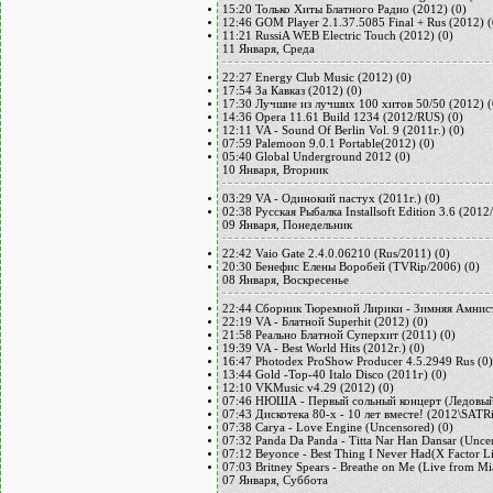
15:20
Только Хиты Блатного Радио (2012)
(0)
12:46
GOM Player 2.1.37.5085 Final + Rus (2012)
(
11:21
RussiA WEB Electric Touch (2012)
(0)
11 Января, Среда
22:27
Energy Club Music (2012)
(0)
17:54
За Кавказ (2012)
(0)
17:30
Лучшие из лучших 100 хитов 50/50 (2012)
(
14:36
Opera 11.61 Build 1234 (2012/RUS)
(0)
12:11
VA - Sound Of Berlin Vol. 9 (2011г.)
(0)
07:59
Palemoon 9.0.1 Portable(2012)
(0)
05:40
Global Underground 2012
(0)
10 Января, Вторник
03:29
VA - Одинокий пастух (2011г.)
(0)
02:38
Русская Рыбалка Installsoft Edition 3.6 (201
09 Января, Понедельник
22:42
Vaio Gate 2.4.0.06210 (Rus/2011)
(0)
20:30
Бенефис Елены Воробей (TVRip/2006)
(0)
08 Января, Воскресенье
22:44
Сборник Тюремной Лирики - Зимняя Амнист
22:19
VA - Блатной Superhit (2012)
(0)
21:58
Реально Блатной Суперхит (2011)
(0)
19:39
VA - Best World Hits (2012г.)
(0)
16:47
Photodex ProShow Producer 4.5.2949 Rus
(0)
13:44
Gold -Top-40 Italo Disco (2011г)
(0)
12:10
VKMusic v4.29 (2012)
(0)
07:46
НЮША - Первый сольный концерт (Ледовый
07:43
Дискотека 80-х - 10 лет вместе! (2012\SATR
07:38
Carya - Love Engine (Uncensored)
(0)
07:32
Panda Da Panda - Titta Nar Han Dansar (Unce
07:12
Beyonce - Best Thing I Never Had(X Factor L
07:03
Britney Spears - Breathe on Me (Live from M
07 Января, Суббота