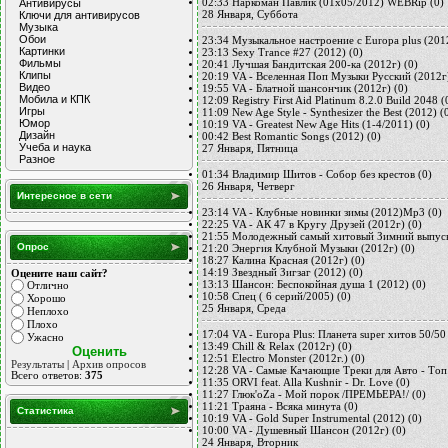
Антивирусы
02:33
Наркоман Павлик (01x05/2012) WEBRip
(0)
Ключи для антивирусов
28 Января, Суббота
Музыка
Обои
23:34
Музыкальное настроение с Europa plus (201
Картинки
23:13
Sexy Trance #27 (2012)
(0)
Фильмы
20:41
Лучшая Бандитская 200-ка (2012г)
(0)
Клипы
20:19
VA - Вселенная Поп Музыки Русский (2012г
Видео
19:55
VA - Блатной шансончик (2012г)
(0)
Мобила и КПК
12:09
Registry First Aid Platinum 8.2.0 Build 2048
(
Игры
11:09
New Age Style - Synthesizer the Best (2012)
(
Юмор
10:19
VA - Greatest New Age Hits (1-4/2011)
(0)
Дизайн
00:42
Best Romantic Songs (2012)
(0)
Учеба и наука
27 Января, Пятница
Разное
01:34
Владимир Шитов - Собор без крестов
(0)
26 Января, Четверг
Интересное в сети
23:14
VA - Клубные новинки зимы (2012)Mp3
(0)
22:25
VA - АК 47 в Кругу Друзей (2012г)
(0)
21:55
Молодежный самый хитовый Зимний выпуск
Опрос
21:20
Энергия Клубной Музыки (2012г)
(0)
18:27
Калина Красная (2012г)
(0)
14:19
Звездный Зигзаг (2012)
(0)
Оцените наш сайт?
13:13
Шансон: Беспокойная душа 1 (2012)
(0)
Отлично
10:58
Спец ( 6 серий/2005)
(0)
Хорошо
25 Января, Среда
Неплохо
Плохо
17:04
VA - Europa Plus: Планета super хитов 50/50
Ужасно
13:49
Chill & Relax (2012г)
(0)
12:51
Electro Monster (2012г.)
(0)
Результаты
|
Архив опросов
12:28
VA - Cамые Качающие Треки для Авто - Tоп 
Всего ответов:
375
11:35
ORVI feat. Alla Kushnir - Dr. Love
(0)
11:27
Глюк'oZa - Мой порок /ПРЕМЬЕРА!/
(0)
11:21
Траяна - Всяка минута
(0)
Статистика
10:19
VA - Gold Super Instrumental (2012)
(0)
10:00
VA - Душевный Шансон (2012г)
(0)
24 Января, Вторник