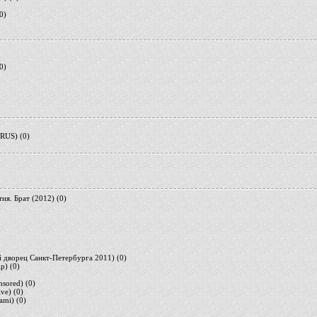
0)
0)
2/RUS)
(0)
ия. Брат (2012)
(0)
 дворец Санкт-Петербурга 2011)
(0)
ip)
(0)
nsored)
(0)
ive)
(0)
iami)
(0)