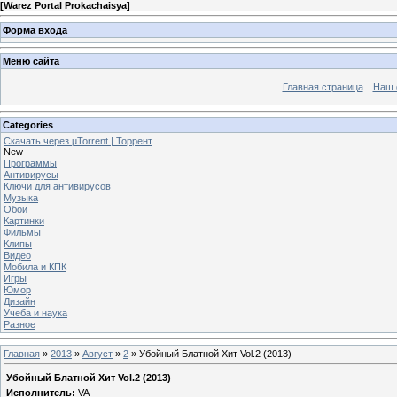
[
Warez Portal Prokachaisya
]
Форма входа
Меню сайта
Главная страница
Наш 
Categories
Скачать через µTorrent | Торрент
New
Программы
Антивирусы
Ключи для антивирусов
Музыка
Обои
Картинки
Фильмы
Клипы
Видео
Мобила и КПК
Игры
Юмор
Дизайн
Учеба и наука
Разное
Главная
»
2013
»
Август
»
2
» Убойный Блатной Хит Vol.2 (2013)
Убойный Блатной Хит Vol.2 (2013)
Исполнитель:
VA