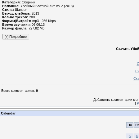
Категория:
Сборник
Название:
Убойный Блатной Хит Vol.2 (2013)
Стиль:
Шансон
Выход альбома:
2013
Кол-во треков:
200
Формат|Битрэйт:
mp3 | 256 Kbps
Время звучания:
06:06:13
Размер файла:
727.82 Mb
Скачать Убой
С
Ск
Ска
Всего комментариев
:
0
Добавлять комментарии могу
[
Р
Calendar
Пн
Вт
5
6