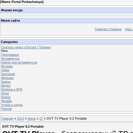
[
Warez Portal Prokachaisya
]
Форма входа
Меню сайта
Главная страница
Наш 
Categories
Скачать через µTorrent | Торрент
New
Программы
Антивирусы
Ключи для антивирусов
Музыка
Обои
Картинки
Фильмы
Клипы
Видео
Мобила и КПК
Игры
Юмор
Дизайн
Учеба и наука
Разное
Главная
»
2013
»
Июль
»
27
» OVT TV Player 9.2 Portable
OVT TV Player 9.2 Portable