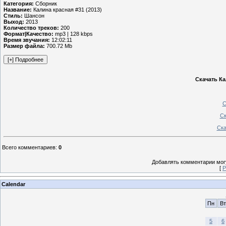
Категория:
Сборник
Название:
Калина красная #31 (2013)
Стиль:
Шансон
Выход:
2013
Количество треков:
200
Формат|Качество:
mp3 | 128 kbps
Время звучания:
12:02:11
Размер файла:
700.72 Mb
Скачать Ка
С
Ск
Ска
Всего комментариев
:
0
Добавлять комментарии могу
[
Р
Calendar
Пн
Вт
5
6