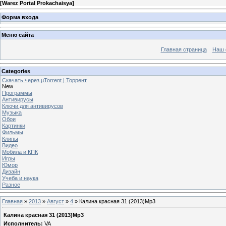
[
Warez Portal Prokachaisya
]
Форма входа
Меню сайта
Главная страница
Наш 
Categories
Скачать через µTorrent | Торрент
New
Программы
Антивирусы
Ключи для антивирусов
Музыка
Обои
Картинки
Фильмы
Клипы
Видео
Мобила и КПК
Игры
Юмор
Дизайн
Учеба и наука
Разное
Главная
»
2013
»
Август
»
4
» Калина красная 31 (2013)Mp3
Калина красная 31 (2013)Mp3
Исполнитель:
VA