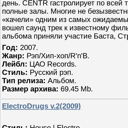
день. CENTR гастролирует по всей 
полные залы. Многие не безызвест
«качели» одним из самых ожидаемых
вошел саунд трек к известному фил
альбома приняли участие Баста, Ст
Год:
2007.
Жанр:
Рэп/Хип-хоп/R'n'B.
Лейбл:
ЦАО Records.
Стиль:
Русский рэп.
Тип релиза:
Альбом.
Размер архива:
69.45 Mb.
ElectroDrugs v.2(2009)
Стиль:
House | Electro.