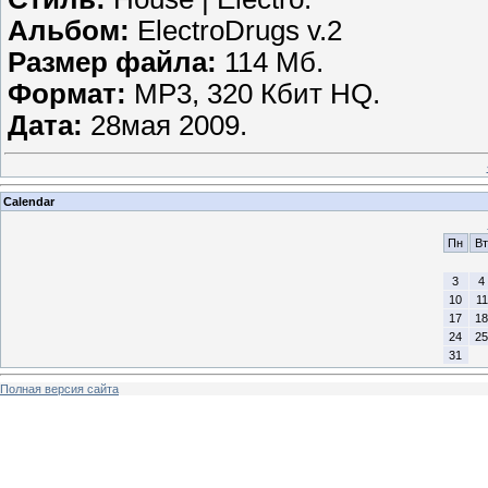
Альбом:
ElectroDrugs v.2
Размер файла:
114 Мб.
Формат:
MP3, 320 Кбит HQ.
Дата:
28мая 2009.
Calendar
Пн
Вт
3
4
10
11
17
18
24
25
31
Полная версия сайта