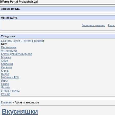
[
Warez Portal Prokachaisya
]
Форма входа
Меню сайта
Главная страница
Наш 
Categories
Скачать через µTorrent | Торрент
New
Программы
Антивирусы
Ключи для антивирусов
Музыка
Обои
Картинки
Фильмы
Клипы
Видео
Мобила и КПК
Игры
Юмор
Дизайн
Учеба и наука
Разное
Главная
»
Архив материалов
Вкусняшки