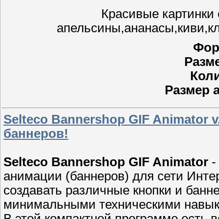
Красивые картинки 
апельсины,ананасы,киви,кл
Фор
Разм
Коли
Размер 
Selteco Bannershop GIF Animator v
баннеров!
Selteco Bannershop GIF Animator
-
анимации (баннеров) для сети Инте
создавать различные кнопки и банн
минимальными техническими навык
В этой компактной программе есть